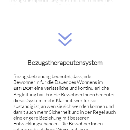
BezugstherapeutIn begleitet, mit der Themen des
Alltags besprochen und Probleme gelöst werden
können.
Verpflichtende Therapie-Angebote sind die
wöchentliche therapeutische Großgruppe, bei
7
Symptomdruck die wöchentlich stattfindende
Symptomgruppe, therapeutische Einzelgespräche
(bei der BezugstherapeutIn und/oder PsychologIn),
WG-Sitzungen, das gemeinschaftliche Essen, die
Essrunden und begleitende Besprechungen mit den
Ernährungsfachkräften.
Bezugstherapeutensystem
Tägliche Reflexionsrunden ergänzen diese Betreuung
bei Bedarf wirksam. Hinzu kommen Eltern- und
Familienarbeit und unsere jährlich stattfindenden
Bezugsbetreuung bedeutet, dass jede
Familientage.
BewohnerIn für die Dauer des Wohnens im
eine verlässliche und kontinuierliche
amIDon
Begleitung hat. Für die BewohnerInnen bedeutet
dieses System mehr Klarheit, wer für sie
zuständig ist, an wen sie sich wenden können und
damit auch mehr Sicherheit und in der Regel auch
eine engere Beziehung mit besseren
Entwicklungschancen. Die BewohnerInnen
setzen sich auf diese Weise mit ihrer