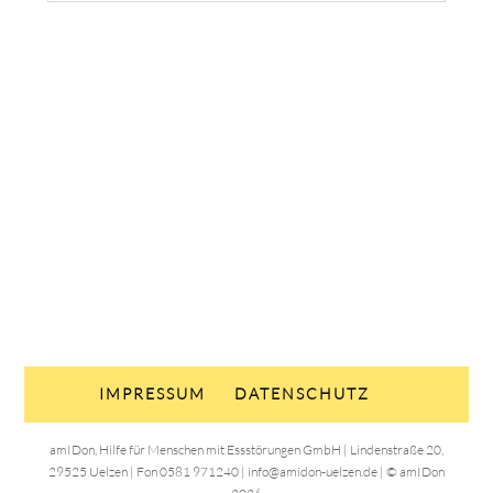
IMPRESSUM
DATENSCHUTZ
amIDon, Hilfe für Menschen mit Essstörungen GmbH | Lindenstraße 20,
29525 Uelzen | Fon 0581 971240 | info@amidon-uelzen.de | © amIDon