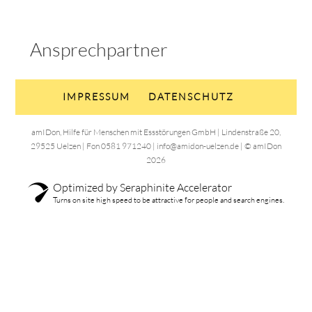
Ansprechpartner
IMPRESSUM
DATENSCHUTZ
amIDon, Hilfe für Menschen mit Essstörungen GmbH | Lindenstraße 20,
29525 Uelzen | Fon 0581 971240 | info@amidon-uelzen.de | © amIDon
2026
Optimized by Seraphinite Accelerator
Turns on site high speed to be attractive for people and search engines.